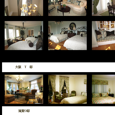
大阪 T 邸
滋賀O邸