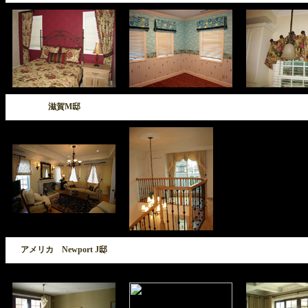
滋賀M邸
アメリカ Newport J邸