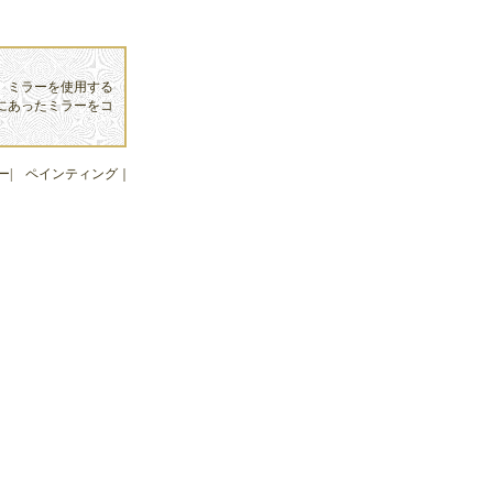
、ミラーを使用する
にあったミラーをコ
ー
|
ペインティング
｜