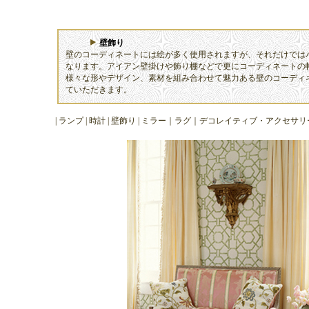
壁飾り
壁のコーディネートには絵が多く使用されますが、それだけでは
なります。アイアン壁掛けや飾り棚などで更にコーディネートの
様々な形やデザイン、素材を組み合わせて魅力ある壁のコーディ
ていただきます。
|
ランプ
|
時計
|
壁飾
り |
ミラー
｜
ラグ
｜
デコレイティブ・アクセサリ