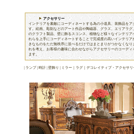
アクセサリー
インテリアを素敵にコーディネートする為の小道具、装飾品をア
す。絵画、彫刻などのアート作品や陶磁器、グラス、エリアラグ
のクラフト製品、壁に飾るスコンス、植物など様々なインテリア
れらを上手にコーディネートすることで完成度の高いインテリア
きなものをただ無秩序に並べるだけではまとまりがつかなくなり
れを考え、お客様の趣味に合わせながらアクセサリーのコーディ
ます。
|
ランプ
|
時計
|
壁飾
り |
ミラー
｜
ラグ
｜
デコレイティブ・アクセサリ