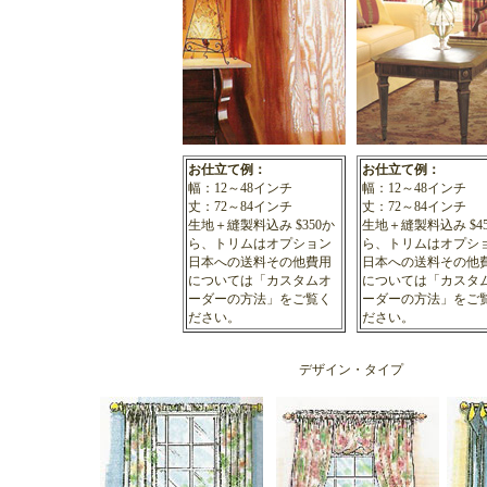
お仕立て例：
お仕立て例：
幅：12～48インチ
幅：12～48インチ
丈：72～84インチ
丈：72～84インチ
生地＋縫製料込み $350か
生地＋縫製料込み $4
ら、トリムはオプション
ら、トリムはオプシ
日本への送料その他費用
日本への送料その他
については
「カスタムオ
については
「カスタ
ーダーの方法」
をご覧く
ーダーの方法」
をご
ださい。
ださい。
デザイン・タイプ