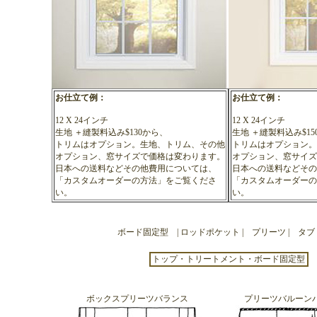
お仕立て例：
お仕立て例：
12 X 24インチ
12 X 24インチ
生地 ＋縫製料込み$130から、
生地 ＋縫製料込み$15
トリムはオプション。生地、トリム、その他
トリムはオプション。
オプション、窓サイズで価格は変わります。
オプション、窓サイズ
日本への送料などその他費用については、
日本への送料などその
「カスタムオーダーの方法」
をご覧くださ
「カスタムオーダーの
い。
い。
ボード固定型
|
ロッドポケット
|
プリーツ
|
タブ
トップ・トリートメント・
ボード固定型
ボックスプリーツバランス
プリーツバルーン